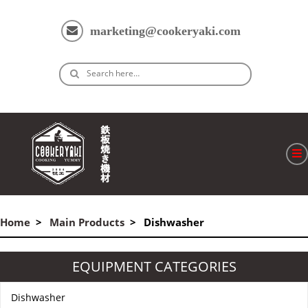
marketing@cookeryaki.com
Search here…
ホーム
Home
Main Products
Dishwasher
Cマスター
製品
EQUIPMENT CATEGORIES
プロセス
Dishwasher