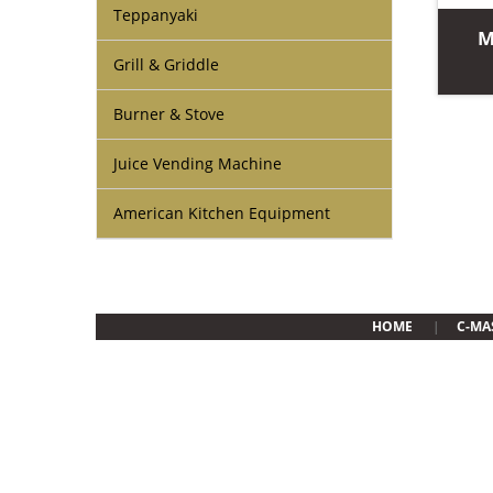
Teppanyaki
M
Grill & Griddle
Burner & Stove
Juice Vending Machine
American Kitchen Equipment
HOME
C-MA