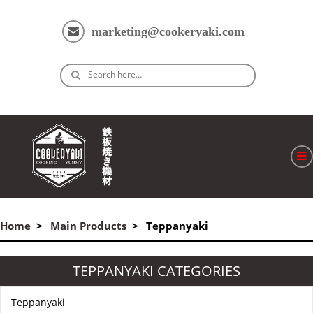
marketing@cookeryaki.com
Search here…
ホーム
Home
Main Products
Teppanyaki
Cマスター
製品
TEPPANYAKI CATEGORIES
プロセス
Teppanyaki